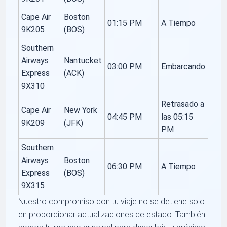
Cape Air
Boston
01:15 PM
A Tiempo
9K205
(BOS)
Southern
Airways
Nantucket
03:00 PM
Embarcando
Express
(ACK)
9X310
Retrasado a
Cape Air
New York
04:45 PM
las 05:15
9K209
(JFK)
PM
Southern
Airways
Boston
06:30 PM
A Tiempo
Express
(BOS)
9X315
Nuestro compromiso con tu viaje no se detiene solo
en proporcionar actualizaciones de estado. También