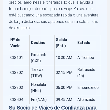
precios, aerolíneas e itinerarios, lo que le ayuda a
tomar la mejor decisión para su viaje. Ya sea que
esté buscando una escapada rápida o una aventura
de larga distancia, sus opciones están a solo un clic
de distancia.
Nº de
Salida
Destino
Estado
Vuelo
(Est.)
Kiritimati
CIS101
10:30 AM
A Tiempo
(CXR)
Tarawa
Retrasado
CIS202
02:15 PM
(TRW)
(1h)
Honolulu
CIS303
06:00 PM
Embarcando
(HNL)
CIS404
Fiji (NAN)
09:45 AM
Aterrizado
Su Socio de Viajes de Confianza para