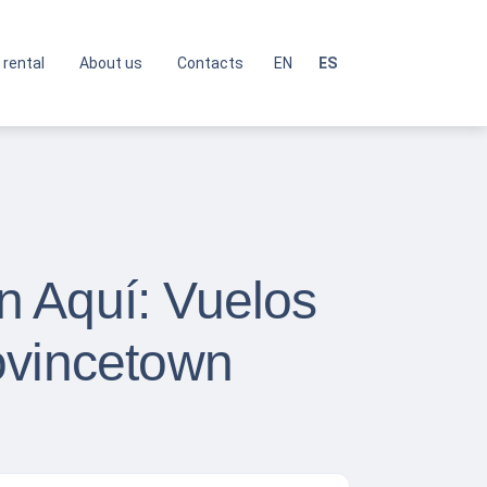
 rental
About us
Contacts
EN
ES
n Aquí: Vuelos
ovincetown