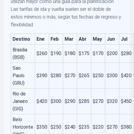
utilizan mejor como una guía para la planificación.
Las tarifas de ida y vuelta suelen ser el doble de
estos mínimos o más, según tus fechas de regreso y
flexibilidad.
Destino
Ene
Feb
Mar
Abr
May
Jun
Jul
Brasilia
$260
$190
$180
$175
$170
$200
$280
(BSB)
Sao
Paulo
$390
$280
$270
$265
$250
$300
$420
(GRU)
Rio de
Janeiro
$420
$300
$290
$285
$270
$320
$450
(GIG)
Belo
Horizonte
$350
$250
$240
$235
$220
$270
$380