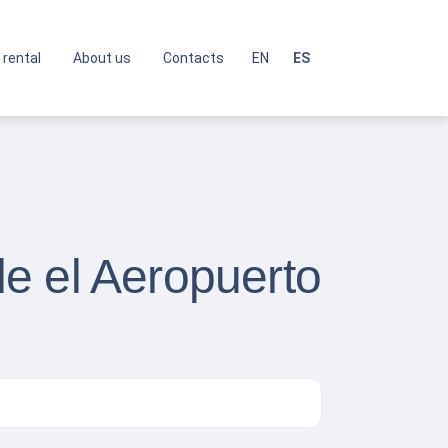
 rental
About us
Contacts
EN
ES
e el Aeropuerto