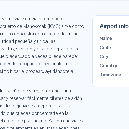
as un viaje crucial? Tanto para
Airport inf
Aeropuerto de Manokotak (KMO) sirve como
n único de Alaska con el resto del mundo.
Name
nidad pequeña y unida, las
Code
n vastas, siempre y cuando sepas dónde
vuelo adecuado a veces puede parecer
City
te desde aeropuertos regionales más
Country
implificar el proceso, ayudándote a
Timezone
tus sueños de viaje, ofreciendo una
r y reservar fácilmente billetes de avión
estro objetivo es proporcionar una
ando que puedas concentrarte en la
l estrés de planificarlo. Ya sea que viajes
ridos o te embarques en unas vacaciones