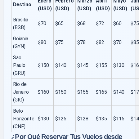
Enero
Febrero
Marzo
Abril
Mayo
Jun
Destino
(USD)
(USD)
(USD)
(USD)
(USD)
(U
Brasilia
$70
$65
$68
$72
$60
$7
(BSB)
Goiania
$80
$75
$78
$82
$70
$8
(GYN)
Sao
Paulo
$150
$140
$145
$155
$130
$1
(GRU)
Rio de
Janeiro
$160
$150
$155
$165
$140
$1
(GIG)
Belo
Horizonte
$130
$125
$128
$135
$115
$1
(CNF)
¿Por Qué Reservar Tus Vuelos desde