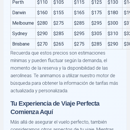
Perth
$110
$105
$115
$125
$130
$1
Darwin
$160
$155
$165
$175
$180
$1
Melbourne
$280
$275
$285
$295
$300
$3
Sydney
$290
$285
$295
$305
$310
$3
Brisbane
$270
$265
$275
$285
$290
$3
Recuerda que estos precios son estimaciones
mínimas y pueden fluctuar según la demanda, el
momento de la reserva y la disponibilidad de las
aerolíneas. Te animamos a utilizar nuestro motor de
búsqueda para obtener la información de tarifas más
actualizada y personalizada.
Tu Experiencia de Viaje Perfecta
Comienza Aquí
Más allá de asegurar el vuelo perfecto, también
consideramos otros aspectos de tu viaje. Mientras