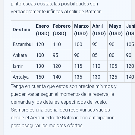
pintorescas costas; las posibilidades son
verdaderamente infinitas al salir de Batman.
Enero
Febrero
Marzo
Abril
Mayo
Jun
Destino
(USD)
(USD)
(USD)
(USD)
(USD)
(US
Estambul
120
110
100
95
90
105
Ankara
100
95
90
85
80
90
Izmir
130
120
115
110
105
120
Antalya
150
140
135
130
125
140
Tenga en cuenta que estos son precios mínimos y
pueden variar según el momento de la reserva, la
demanda y los detalles específicos del vuelo.
Siempre es una buena idea reservar sus vuelos
desde el Aeropuerto de Batman con anticipación
para asegurar las mejores ofertas.