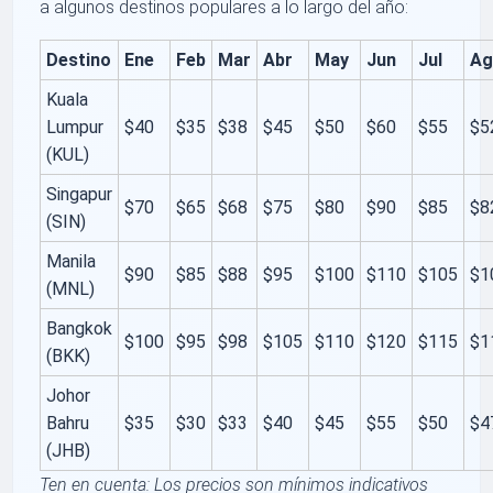
a algunos destinos populares a lo largo del año:
Destino
Ene
Feb
Mar
Abr
May
Jun
Jul
Ag
Kuala
Lumpur
$40
$35
$38
$45
$50
$60
$55
$5
(KUL)
Singapur
$70
$65
$68
$75
$80
$90
$85
$8
(SIN)
Manila
$90
$85
$88
$95
$100
$110
$105
$1
(MNL)
Bangkok
$100
$95
$98
$105
$110
$120
$115
$1
(BKK)
Johor
Bahru
$35
$30
$33
$40
$45
$55
$50
$4
(JHB)
Ten en cuenta: Los precios son mínimos indicativos