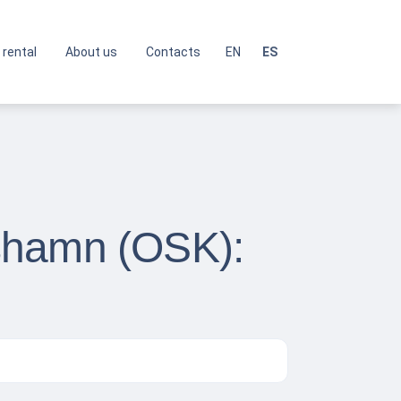
 rental
About us
Contacts
EN
ES
rshamn (OSK):