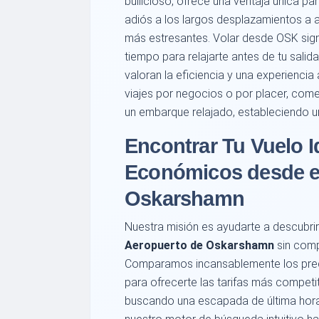
bullicioso, ofrece una ventaja única pa
adiós a los largos desplazamientos a
más estresantes. Volar desde OSK sign
tiempo para relajarte antes de tu salida
valoran la eficiencia y una experienci
viajes por negocios o por placer, com
un embarque relajado, estableciendo un
Encontrar Tu Vuelo I
Económicos desde e
Oskarshamn
Nuestra misión es ayudarte a descubri
Aeropuerto de Oskarshamn
sin comp
Comparamos incansablemente los prec
para ofrecerte las tarifas más competi
buscando una escapada de última hora