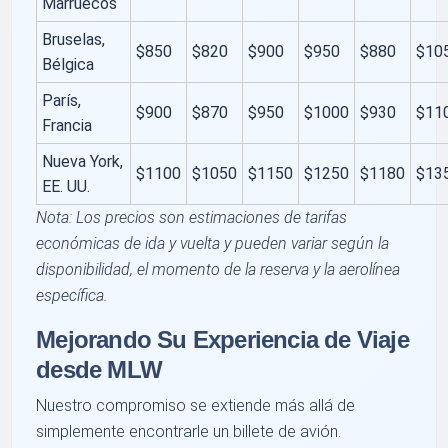
Marruecos
Bruselas,
$850
$820
$900
$950
$880
$10
Bélgica
París,
$900
$870
$950
$1000
$930
$11
Francia
Nueva York,
$1100
$1050
$1150
$1250
$1180
$13
EE. UU.
Nota: Los precios son estimaciones de tarifas
económicas de ida y vuelta y pueden variar según la
disponibilidad, el momento de la reserva y la aerolínea
específica.
Mejorando Su Experiencia de Viaje
desde MLW
Nuestro compromiso se extiende más allá de
simplemente encontrarle un billete de avión.