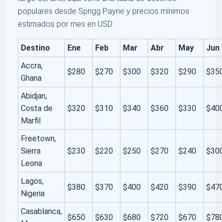
populares desde Sprigg Payne y precios mínimos
estimados por mes en USD:
Destino
Ene
Feb
Mar
Abr
May
Jun
Accra,
$280
$270
$300
$320
$290
$35
Ghana
Abidjan,
Costa de
$320
$310
$340
$360
$330
$40
Marfil
Freetown,
Sierra
$230
$220
$250
$270
$240
$30
Leona
Lagos,
$380
$370
$400
$420
$390
$47
Nigeria
Casablanca,
$650
$630
$680
$720
$670
$78