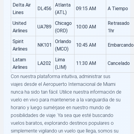
Delta Air
Atlanta
DL456
09:15 AM
A Tiempo
Lines
(ATL)
United
Chicago
Retrasado
UA789
10:00 AM
Airlines
(ORD)
1hr
Spirit
Orlando
NK101
10:45 AM
Embarcando
Airlines
(MCO)
Latam
Lima
LA202
11:30 AM
Cancelado
Airlines
(LIM)
Con nuestra plataforma intuitiva, administrar sus
viajes desde el Aeropuerto Internacional de Miami
nunca ha sido tan fácil. Utilice nuestra información de
vuelo en vivo para mantenerse a la vanguardia de su
horario y luego sumérjase en nuestro mundo de
posibilidades de viaje. Ya sea que esté buscando
vuelos baratos, explorando destinos populares o
simplemente vigilando un vuelo que llega, somos su