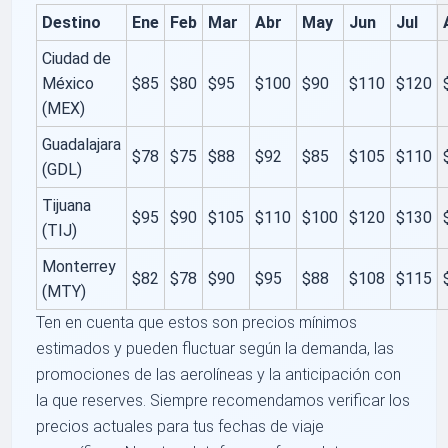
Destino
Ene
Feb
Mar
Abr
May
Jun
Jul
Ciudad de
México
$85
$80
$95
$100
$90
$110
$120
(MEX)
Guadalajara
$78
$75
$88
$92
$85
$105
$110
(GDL)
Tijuana
$95
$90
$105
$110
$100
$120
$130
(TIJ)
Monterrey
$82
$78
$90
$95
$88
$108
$115
(MTY)
Ten en cuenta que estos son precios mínimos
estimados y pueden fluctuar según la demanda, las
promociones de las aerolíneas y la anticipación con
la que reserves. Siempre recomendamos verificar los
precios actuales para tus fechas de viaje