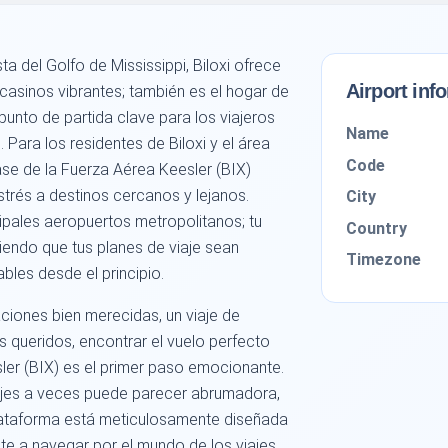
ta del Golfo de Mississippi, Biloxi ofrece
Airport inf
casinos vibrantes; también es el hogar de
punto de partida clave para los viajeros
Name
Para los residentes de Biloxi y el área
Code
ase de la Fuerza Aérea Keesler (BIX)
strés a destinos cercanos y lejanos.
City
ncipales aeropuertos metropolitanos; tu
Country
endo que tus planes de viaje sean
Timezone
bles desde el principio.
iones bien merecidas, un viaje de
es queridos, encontrar el vuelo perfecto
ler (BIX) es el primer paso emocionante.
ajes a veces puede parecer abrumadora,
plataforma está meticulosamente diseñada
te a navegar por el mundo de los viajes