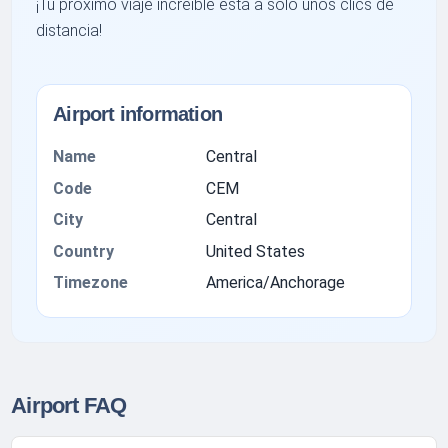
¡Tu próximo viaje increíble está a solo unos clics de
distancia!
Airport information
Name
Central
Code
CEM
City
Central
Country
United States
Timezone
America/Anchorage
Airport FAQ