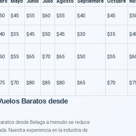
bril
Mayo
Junio
Julio
Agosto
Septiembre
Octubre
No
50
$45
$55
$60
$55
$40
$45
$5
40
$35
$45
$50
$45
$30
$35
$4
60
$55
$65
$70
$65
$50
$55
$6
75
$70
$80
$85
$80
$65
$70
$7
Vuelos Baratos desde
baratos desde Belaga a menudo se reduce
ada. Nuestra experiencia en la industria de