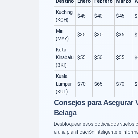
Destino
Enero
Febrero
Marzo
A
Kuching
$45
$40
$45
$
(KCH)
Miri
$35
$30
$35
$
(MYY)
Kota
Kinabalu
$55
$50
$55
$
(BKI)
Kuala
Lumpur
$70
$65
$70
$
(KUL)
Consejos para Asegurar 
Belaga
Desbloquear esos codiciados vuelos 
a una planificación inteligente e inform