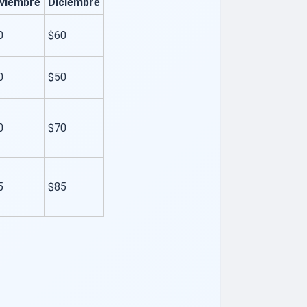
viembre
Diciembre
0
$60
0
$50
0
$70
5
$85