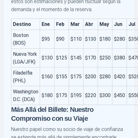
estos son estimaciones y pueden fluctuar según la
demanda y el momento de la reserva.
Destino
Ene
Feb
Mar
Abr
May
Jun
Jul
Boston
$95
$90
$110
$130
$180
$280
$35
(BOS)
Nueva York
$130
$125
$145
$170
$250
$380
$47
(LGA/JFK)
Filadelfia
$160
$155
$175
$200
$280
$420
$52
(PHL)
Washington
$180
$175
$195
$220
$300
$450
$55
D.C. (DCA)
Más Allá del Billete: Nuestro
Compromiso con su Viaje
Nuestro papel como su socio de viaje de confianza
se extiende más allá de simplemente encontrarle