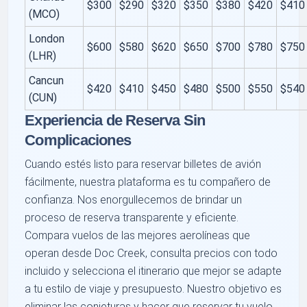
$300
$290
$320
$350
$380
$420
$410
(MCO)
London
$600
$580
$620
$650
$700
$780
$750
(LHR)
Cancun
$420
$410
$450
$480
$500
$550
$540
(CUN)
Experiencia de Reserva Sin
Complicaciones
Cuando estés listo para reservar billetes de avión
fácilmente, nuestra plataforma es tu compañero de
confianza. Nos enorgullecemos de brindar un
proceso de reserva transparente y eficiente.
Compara vuelos de las mejores aerolíneas que
operan desde Doc Creek, consulta precios con todo
incluido y selecciona el itinerario que mejor se adapte
a tu estilo de viaje y presupuesto. Nuestro objetivo es
eliminar las conjeturas y hacer que reservar tu vuelo