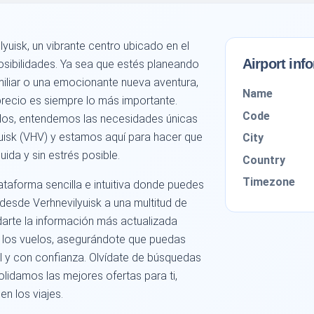
yuisk, un vibrante centro ubicado en el
Airport inf
sibilidades. Ya sea que estés planeando
familiar o una emocionante nueva aventura,
Name
precio es siempre lo más importante.
Code
dos, entendemos las necesidades únicas
yuisk (VHV) y estamos aquí para hacer que
City
luida y sin estrés posible.
Country
Timezone
taforma sencilla e intuitiva donde puedes
esde Verhnevilyuisk a una multitud de
arte la información más actualizada
de los vuelos, asegurándote que puedas
il y con confianza. Olvídate de búsquedas
solidamos las mejores ofertas para ti,
n los viajes.