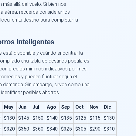
más allá del vuelo. Si bien nos
fa aérea, recuerda considerar los
 local en tu destino para completar la
rros Inteligentes
e está disponible y cuándo encontrar la
compilado una tabla de destinos populares
 con precios mínimos indicativos por mes.
romedios y pueden fluctuar según el
 la demanda. Sin embargo, sirven como una
 identificar posibles ahorros.
May
Jun
Jul
Ago
Sep
Oct
Nov
Dic
0
$130
$145
$150
$140
$135
$125
$115
$130
0
$320
$350
$360
$340
$325
$305
$290
$310