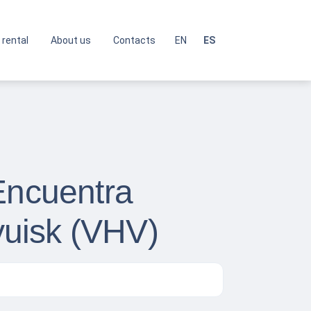
 rental
About us
Contacts
EN
ES
Encuentra
yuisk (VHV)