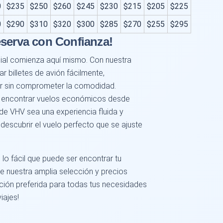
0
$235
$250
$260
$245
$230
$215
$205
$225
0
$290
$310
$320
$300
$285
$270
$255
$295
eserva con Confianza!
cial comienza aquí mismo. Con nuestra
r billetes de avión fácilmente,
or sin comprometer la comodidad.
 encontrar vuelos económicos desde
sde VHV sea una experiencia fluida y
descubrir el vuelo perfecto que se ajuste
o fácil que puede ser encontrar tu
 nuestra amplia selección y precios
pción preferida para todas tus necesidades
iajes!