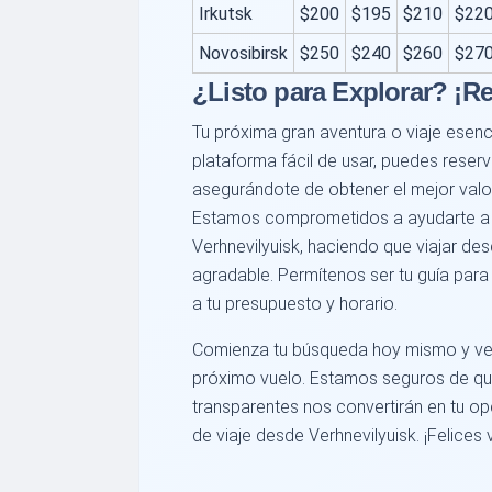
Irkutsk
$200
$195
$210
$22
Novosibirsk
$250
$240
$260
$27
¿Listo para Explorar? ¡R
Tu próxima gran aventura o viaje esen
plataforma fácil de usar, puedes reserva
asegurándote de obtener el mejor val
Estamos comprometidos a ayudarte a
Verhnevilyuisk, haciendo que viajar de
agradable. Permítenos ser tu guía para 
a tu presupuesto y horario.
Comienza tu búsqueda hoy mismo y ve l
próximo vuelo. Estamos seguros de que
transparentes nos convertirán en tu o
de viaje desde Verhnevilyuisk. ¡Felices v