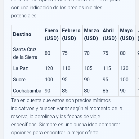
con una indicación de los precios iniciales
potenciales.
Enero
Febrero
Marzo
Abril
Mayo
Destino
(USD)
(USD)
(USD)
(USD)
(USD)
Santa Cruz
80
75
70
75
80
de la Sierra
La Paz
120
110
105
115
130
Sucre
100
95
90
95
100
Cochabamba
90
85
80
85
90
Ten en cuenta que estos son precios mínimos
indicativos y pueden variar según el momento de la
reserva, la aerolínea y las fechas de viaje
específicas. Siempre es una buena idea comparar
opciones para encontrar la mejor oferta.