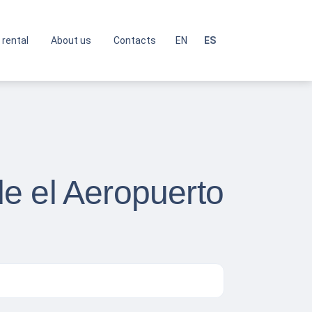
 rental
About us
Contacts
EN
ES
e el Aeropuerto