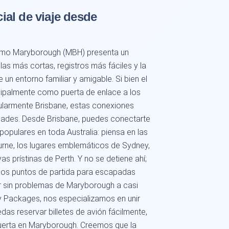
al de viaje desde
como Maryborough (MBH) presenta un
as más cortas, registros más fáciles y la
n entorno familiar y amigable. Si bien el
cipalmente como puerta de enlace a los
icularmente Brisbane, estas conexiones
dades. Desde Brisbane, puedes conectarte
populares en toda Australia: piensa en las
urne, los lugares emblemáticos de Sydney,
yas prístinas de Perth. Y no se detiene ahí;
 los puntos de partida para escapadas
ar sin problemas de Maryborough a casi
y Packages, nos especializamos en unir
as reservar billetes de avión fácilmente,
erta en Maryborough. Creemos que la