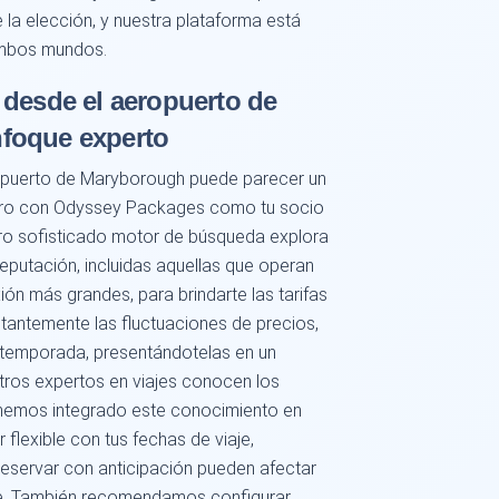
a elección, y nuestra plataforma está
ambos mundos.
 desde el aeropuerto de
foque experto
opuerto de Maryborough puede parecer un
pero con Odyssey Packages como tu socio
stro sofisticado motor de búsqueda explora
eputación, incluidas aquellas que operan
ón más grandes, para brindarte las tarifas
antemente las fluctuaciones de precios,
e temporada, presentándotelas en un
stros expertos en viajes conocen los
 hemos integrado este conocimiento en
flexible con tus fechas de viaje,
reservar con anticipación pueden afectar
lete. También recomendamos configurar