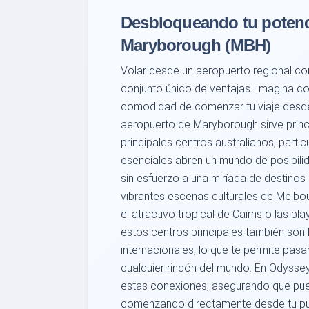
Desbloqueando tu potenci
Maryborough (MBH)
Volar desde un aeropuerto regional 
conjunto único de ventajas. Imagina col
comodidad de comenzar tu viaje desde u
aeropuerto de Maryborough sirve prin
principales centros australianos, part
esenciales abren un mundo de posibili
sin esfuerzo a una miríada de destinos 
vibrantes escenas culturales de Melbo
el atractivo tropical de Cairns o las pla
estos centros principales también son
internacionales, lo que te permite pas
cualquier rincón del mundo. En Odysse
estas conexiones, asegurando que pued
comenzando directamente desde tu pu