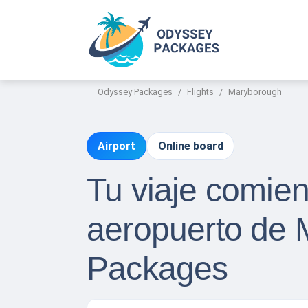
Odyssey Packages
Flights
Maryborough
Airport
Online board
Tu viaje comie
aeropuerto de
Packages