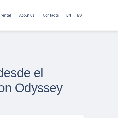
 rental
About us
Contacts
EN
ES
desde el
con Odyssey