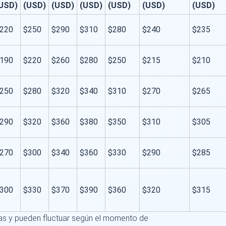
USD)
(USD)
(USD)
(USD)
(USD)
(USD)
(USD)
220
$250
$290
$310
$280
$240
$235
190
$220
$260
$280
$250
$215
$210
250
$280
$320
$340
$310
$270
$265
290
$320
$360
$380
$350
$310
$305
270
$300
$340
$360
$330
$290
$285
300
$330
$370
$390
$360
$320
$315
as y pueden fluctuar según el momento de