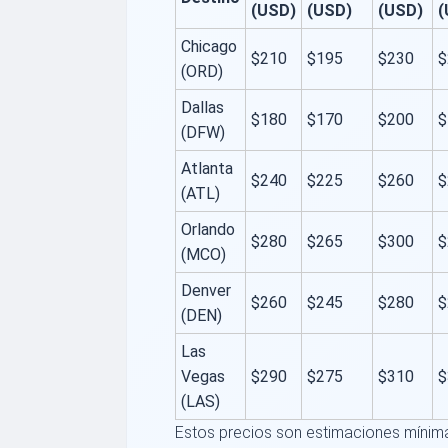
(USD)
(USD)
(USD)
(
Chicago
$210
$195
$230
$
(ORD)
Dallas
$180
$170
$200
$
(DFW)
Atlanta
$240
$225
$260
$
(ATL)
Orlando
$280
$265
$300
$
(MCO)
Denver
$260
$245
$280
$
(DEN)
Las
Vegas
$290
$275
$310
$
(LAS)
Estos precios son estimaciones mínim