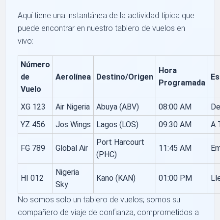
Aquí tiene una instantánea de la actividad típica que
puede encontrar en nuestro tablero de vuelos en
vivo:
Número
Hora
de
Aerolínea
Destino/Origen
Es
Programada
Vuelo
XG 123
Air Nigeria
Abuya (ABV)
08:00 AM
De
YZ 456
Jos Wings
Lagos (LOS)
09:30 AM
A 
Port Harcourt
FG 789
Global Air
11:45 AM
Em
(PHC)
Nigeria
HI 012
Kano (KAN)
01:00 PM
Ll
Sky
No somos solo un tablero de vuelos; somos su
compañero de viaje de confianza, comprometidos a