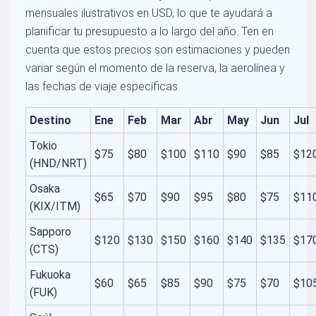
mensuales ilustrativos en USD, lo que te ayudará a
planificar tu presupuesto a lo largo del año. Ten en
cuenta que estos precios son estimaciones y pueden
variar según el momento de la reserva, la aerolínea y
las fechas de viaje específicas.
Destino
Ene
Feb
Mar
Abr
May
Jun
Jul
Tokio
$75
$80
$100
$110
$90
$85
$12
(HND/NRT)
Osaka
$65
$70
$90
$95
$80
$75
$11
(KIX/ITM)
Sapporo
$120
$130
$150
$160
$140
$135
$17
(CTS)
Fukuoka
$60
$65
$85
$90
$75
$70
$10
(FUK)