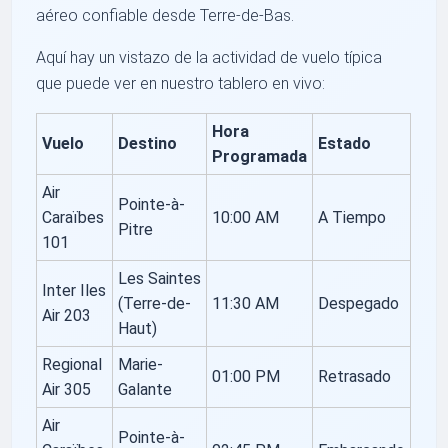
aéreo confiable desde Terre-de-Bas.
Aquí hay un vistazo de la actividad de vuelo típica
que puede ver en nuestro tablero en vivo:
Hora
Vuelo
Destino
Estado
Programada
Air
Pointe-à-
Caraïbes
10:00 AM
A Tiempo
Pitre
101
Les Saintes
Inter Iles
(Terre-de-
11:30 AM
Despegado
Air 203
Haut)
Regional
Marie-
01:00 PM
Retrasado
Air 305
Galante
Air
Pointe-à-