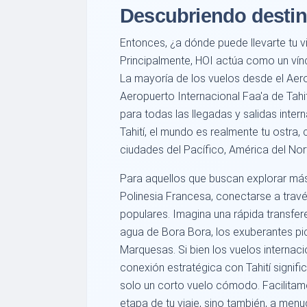
Descubriendo desti
Entonces, ¿a dónde puede llevarte tu 
Principalmente, HOI actúa como un víncu
La mayoría de los vuelos desde el Aer
Aeropuerto Internacional Faa'a de Tahit
para todas las llegadas y salidas inter
Tahití, el mundo es realmente tu ostra, 
ciudades del Pacífico, América del Nor
Para aquellos que buscan explorar más 
Polinesia Francesa, conectarse a travé
populares. Imagina una rápida transfer
agua de Bora Bora, los exuberantes pic
Marquesas. Si bien los vuelos internac
conexión estratégica con Tahití signifi
solo un corto vuelo cómodo. Facilitam
etapa de tu viaje, sino también, a menud