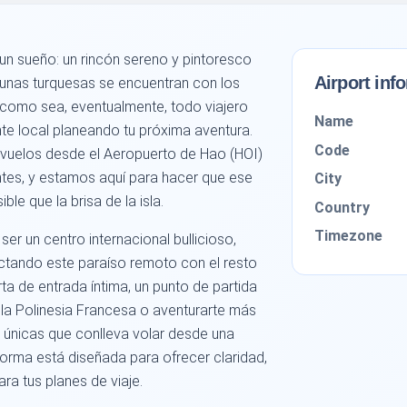
 un sueño: un rincón sereno y pintoresco
Airport inf
gunas turquesas se encuentran con los
co como sea, eventualmente, todo viajero
Name
ente local planeando tu próxima aventura.
Code
r vuelos desde el Aeropuerto de Hao (HOI)
ntes, y estamos aquí para hacer que ese
City
le que la brisa de la isla.
Country
Timezone
er un centro internacional bullicioso,
ectando este paraíso remoto con el resto
ta de entrada íntima, un punto de partida
 la Polinesia Francesa o aventurarte más
 únicas que conlleva volar desde una
forma está diseñada para ofrecer claridad,
a tus planes de viaje.