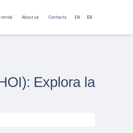
 rental
About us
Contacts
EN
ES
OI): Explora la