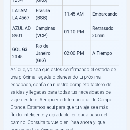
1234
(GRU)
LATAM
Brasilia
11:45 AM
Embarcando
LA 4567
(BSB)
AZUL AD
Campinas
Retrasado
01:10 PM
8901
(VCP)
30min
Rio de
GOL G3
Janeiro
02:00 PM
A Tiempo
2345
(GIG)
Así que, ya sea que estés confirmando el estado de
una próxima llegada o planeando tu próxima
escapada, confía en nuestro completo tablero de
salidas y llegadas para todas tus necesidades de
viaje desde el Aeropuerto Internacional de Campo
Grande. Estamos aquí para que tu viaje sea más
fluido, inteligente y agradable, en cada paso del
camino. Consulta tu vuelo en línea ahora y ¡que
comience tu próxima aventura!