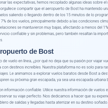
onar las expectativas, hemos recopilado algunas ideas sobre el
orgullece compartir que el aeropuerto de Bost ha mantenido una
elos saliendo o llegando dentro de los 15 minutos de lo progr
 7% de los vuelos, principalmente debido a las condiciones climá
laciones se mantuvieron muy bajas, afectando a menos del 1% de
icio confiable y sin problemas, pero también resaltan la importa
s.
ropuerto de Bost
o de vuelo en línea, ¿por qué no deja que su pasión por viajar v
a con destinos increíbles. Nuestra plataforma no es solo para ra
viajes. Le animamos a explorar vuelos baratos desde Bost a des
spiren su próxima gran escapada, ya sea una escapada urbana bull
on información confiable. Utilice nuestra información de vuelos
eservar su viaje perfecto. Nos dedicamos a hacer que su experie
ablero de salidas y llegadas hasta aterrizar en su destino soñado.