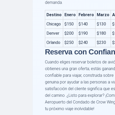
demanda.
Destino
Enero
Febrero
Marzo
A
Chicago
$150
$140
$130
$
Denver
$200
$190
$180
$
Orlando
$250
$240
$230
$
Reserva con Confia
Cuando eliges reservar boletos de avió
obtienes una gran oferta; estás ganan
confiable para viajar, construida sobr
genuina por ayudar a las personas a v
satisfacción del cliente significa que
del camino. ¿Listo para explorar? ¡Co
Aeropuerto del Condado de Crow Wing
tu próximo viaje inolvidable!