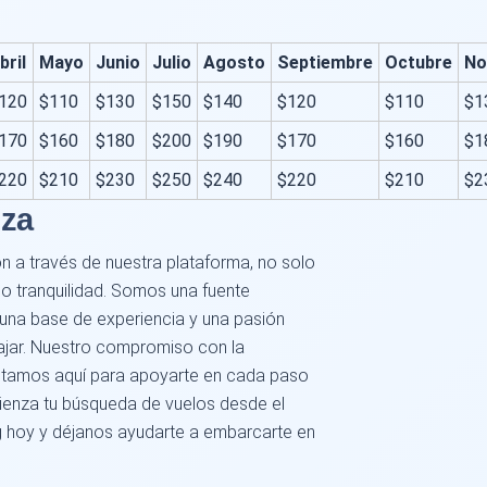
bril
Mayo
Junio
Julio
Agosto
Septiembre
Octubre
No
120
$110
$130
$150
$140
$120
$110
$1
170
$160
$180
$200
$190
$170
$160
$1
220
$210
$230
$250
$240
$220
$210
$2
nza
n a través de nuestra plataforma, no solo
do tranquilidad. Somos una fuente
e una base de experiencia y una pasión
iajar. Nuestro compromiso con la
 estamos aquí para apoyarte en cada paso
mienza tu búsqueda de vuelos desde el
 hoy y déjanos ayudarte a embarcarte en