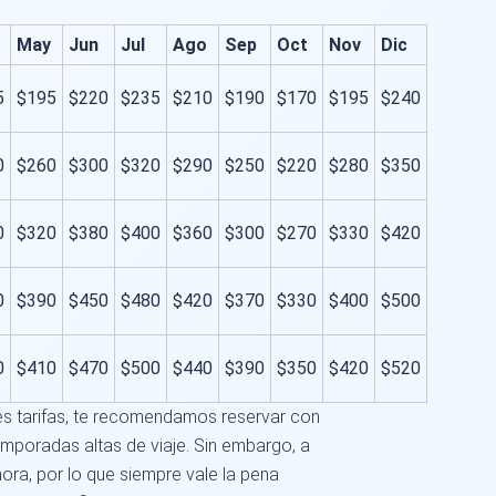
May
Jun
Jul
Ago
Sep
Oct
Nov
Dic
5
$195
$220
$235
$210
$190
$170
$195
$240
0
$260
$300
$320
$290
$250
$220
$280
$350
0
$320
$380
$400
$360
$300
$270
$330
$420
0
$390
$450
$480
$420
$370
$330
$400
$500
0
$410
$470
$500
$440
$390
$350
$420
$520
es tarifas, te recomendamos reservar con
emporadas altas de viaje. Sin embargo, a
ora, por lo que siempre vale la pena