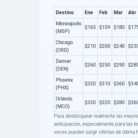
Destino
Ene
Feb
Mar
Abr
Minneapolis
$165
$159
$180
$17
(MSP)
Chicago
$210
$200
$240
$23
(ORD)
Denver
$260
$250
$290
$28
(DEN)
Phoenix
$320
$310
$360
$34
(PHX)
Orlando
$330
$320
$380
$36
(MCO)
Para desbloquear realmente las mejor
anticipación, especialmente para las t
veces pueden surgir ofertas de última h