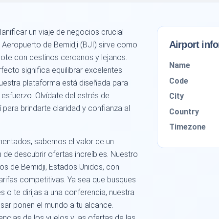
anificar un viaje de negocios crucial
Airport inf
El Aeropuerto de Bemidji (BJI) sirve como
dote con destinos cercanos y lejanos.
Name
ecto significa equilibrar excelentes
Code
nuestra plataforma está diseñada para
esfuerzo. Olvídate del estrés de
City
para brindarte claridad y confianza al
Country
Timezone
mentados, sabemos el valor de un
 de descubrir ofertas increíbles. Nuestro
os de Bemidji, Estados Unidos, con
arifas competitivas. Ya sea que busques
s o te dirijas a una conferencia, nuestra
usar ponen el mundo a tu alcance.
cias de los vuelos y las ofertas de las