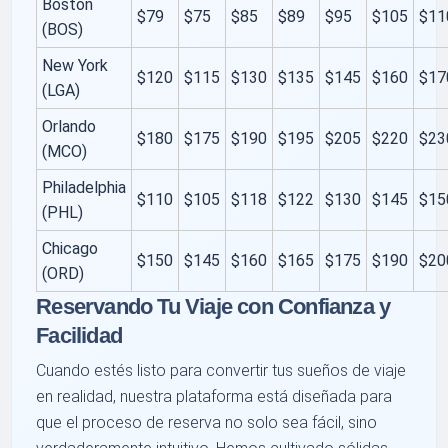
Boston
$79
$75
$85
$89
$95
$105
$11
(BOS)
New York
$120
$115
$130
$135
$145
$160
$17
(LGA)
Orlando
$180
$175
$190
$195
$205
$220
$23
(MCO)
Philadelphia
$110
$105
$118
$122
$130
$145
$15
(PHL)
Chicago
$150
$145
$160
$165
$175
$190
$20
(ORD)
Reservando Tu Viaje con Confianza y
Facilidad
Cuando estés listo para convertir tus sueños de viaje
en realidad, nuestra plataforma está diseñada para
que el proceso de reserva no solo sea fácil, sino