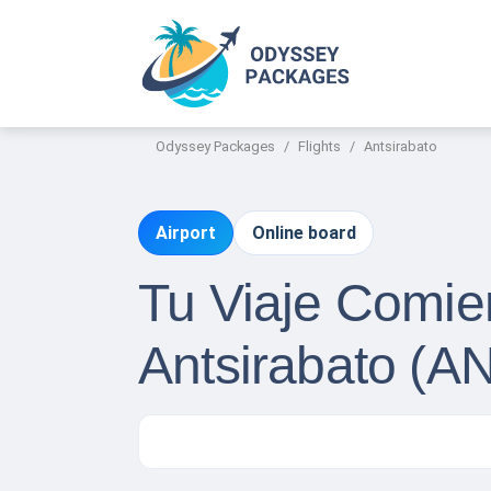
Odyssey Packages
Flights
Antsirabato
Airport
Online board
Tu Viaje Comie
Antsirabato (A