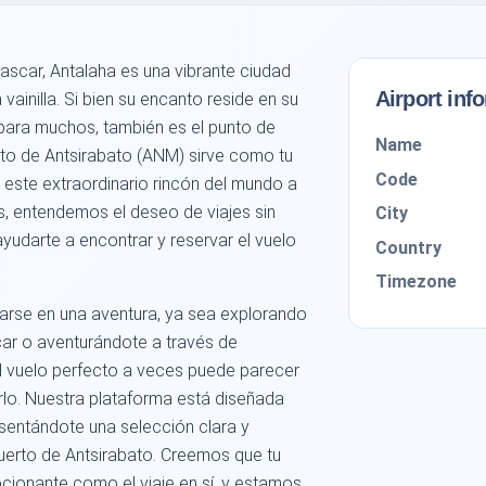
scar, Antalaha es una vibrante ciudad
Airport inf
vainilla. Si bien su encanto reside en su
l, para muchos, también es el punto de
Name
erto de Antsirabato (ANM) sirve como tu
Code
este extraordinario rincón del mundo a
, entendemos el deseo de viajes sin
City
yudarte a encontrar y reservar el vuelo
Country
Timezone
carse en una aventura, ya sea explorando
ar o aventurándote a través de
el vuelo perfecto a veces puede parecer
rlo. Nuestra plataforma está diseñada
esentándote una selección clara y
erto de Antsirabato. Creemos que tu
ocionante como el viaje en sí, y estamos