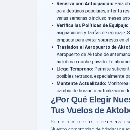
Reserva con Anticipación:
Para ob
para destinos populares, intenta re
varias semanas o incluso meses ante
Verifica las Políticas de Equipaje:
asignaciones y tarifas de equipaje. 
empacar para evitar sorpresas en e
Traslados al Aeropuerto de Akto
Aeropuerto de Aktobe de antemano. 
autobús o coche privado, te ahorrar
Llega Temprano:
Permite suficient
posibles retrasos, especialmente pa
Mantente Actualizado:
Monitorea e
cambio de horario o actualización de
¿Por Qué Elegir Nues
Tus Vuelos de Aktob
Somos más que un sitio de reservas; s
Nuestro compromiso de brindar una exp