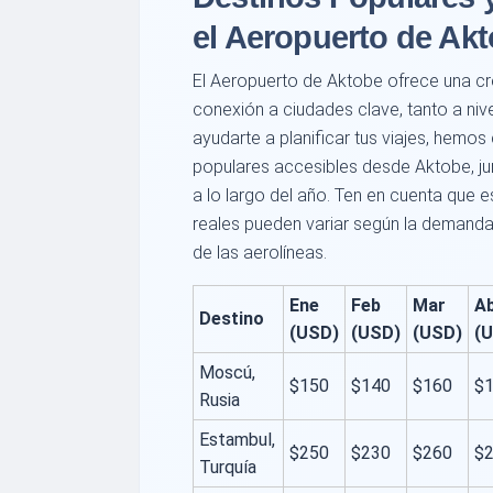
el Aeropuerto de Ak
El Aeropuerto de Aktobe ofrece una cre
conexión a ciudades clave, tanto a niv
ayudarte a planificar tus viajes, hemo
populares accesibles desde Aktobe, j
a lo largo del año. Ten en cuenta que e
reales pueden variar según la demanda,
de las aerolíneas.
Ene
Feb
Mar
A
Destino
(USD)
(USD)
(USD)
(
Moscú,
$150
$140
$160
$
Rusia
Estambul,
$250
$230
$260
$
Turquía