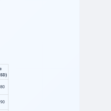
c
USD)
180
290