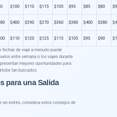
90
$100
$110
$115
$105
$95
$85
$80
$
380
$400
$390
$370
$360
$380
$400
$380
$
100
$110
$120
$125
$115
$105
$95
$90
$
tus fechas de viaje a menudo puede
vuelos entre semana o los viajes durante
presentan mejores oportunidades para
ktobe tan buscados.
s para una Salida
je sin estrés, considera estos consejos de