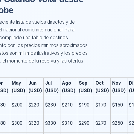
tobe
ciente lista de vuelos directos y de
el nacional como internacional. Para
s compilado una tabla de destinos
unto con los precios mínimos aproximados
stos son mínimos ilustrativos y los precios
 el momento de la reserva y las ofertas
br
May
Jun
Jul
Ago
Sep
Oct
Nov
Di
USD)
(USD)
(USD)
(USD)
(USD)
(USD)
(USD)
(USD)
(
180
$200
$220
$230
$210
$190
$170
$150
$
280
$300
$320
$330
$310
$290
$270
$250
$