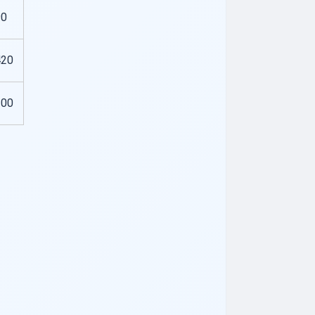
90
420
100