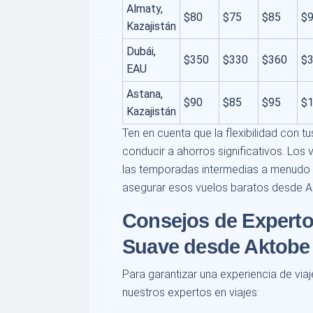
Almaty,
$80
$75
$85
$
Kazajistán
Dubái,
$350
$330
$360
$
EAU
Astana,
$90
$85
$95
$
Kazajistán
Ten en cuenta que la flexibilidad con 
conducir a ahorros significativos. Los 
las temporadas intermedias a menudo 
asegurar esos vuelos baratos desde A
Consejos de Experto
Suave desde Aktobe
Para garantizar una experiencia de via
nuestros expertos en viajes: