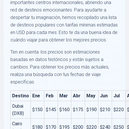
importantes centros internacionales, abriendo una
red de destinos emocionantes. Para ayudarte a
despertar tu imaginación, hemos recopilado una lista
de destinos populares con tarifas mínimas estimadas
en USD para cada mes. Esto te da una buena idea de
cuándo viajar para obtener los mejores precios.
Ten en cuenta: los precios son estimaciones
basadas en datos históricos y están sujetos a
cambios. Para obtener los precios más actuales,
realiza una búsqueda con tus fechas de viaje
específicas.
Destino
Ene
Feb
Mar
Abr
May
Jun
Jul
Dubai
$150
$145
$160
$175
$190
$210
$220
(DXB)
Cairo
$180
$170
$195
$200
$220
$240
$250