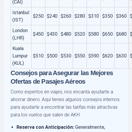
(CAI)
Istanbul
$250
$240
$260
$280
$310
$350
$360
(IST)
London
$450
$430
$480
$520
$580
$650
$680
(LHR)
Kuala
Lumpur
$510
$500
$530
$550
$590
$620
$630
(KUL)
Consejos para Asegurar las Mejores
Ofertas de Pasajes Aéreos
Como expertos en viajes, nos encanta ayudarte a
ahorrar dinero. Aquí tienes algunos consejos internos
para ayudarte a encontrar las tarifas más atractivas
para los vuelos que salen de AKH:
Reserva con Anticipación:
Generalmente,