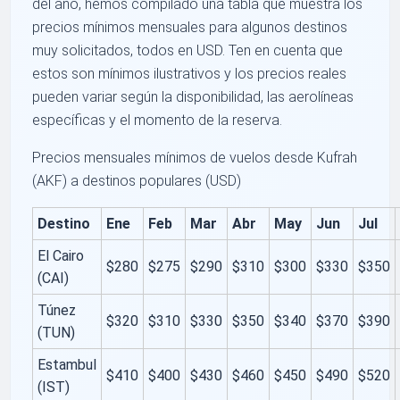
del año, hemos compilado una tabla que muestra los
precios mínimos mensuales para algunos destinos
muy solicitados, todos en USD. Ten en cuenta que
estos son mínimos ilustrativos y los precios reales
pueden variar según la disponibilidad, las aerolíneas
específicas y el momento de la reserva.
Precios mensuales mínimos de vuelos desde Kufrah
(AKF) a destinos populares (USD)
Destino
Ene
Feb
Mar
Abr
May
Jun
Jul
El Cairo
$280
$275
$290
$310
$300
$330
$350
(CAI)
Túnez
$320
$310
$330
$350
$340
$370
$390
(TUN)
Estambul
$410
$400
$430
$460
$450
$490
$520
(IST)