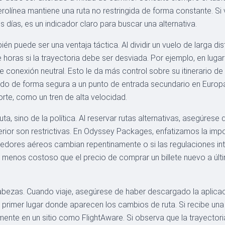
 aerolínea mantiene una ruta no restringida de forma constante. S
s días, es un indicador claro para buscar una alternativa.
ién puede ser una ventaja táctica. Al dividir un vuelo de larga d
horas si la trayectoria debe ser desviada. Por ejemplo, en lug
 conexión neutral. Esto le da más control sobre su itinerario de
do de forma segura a un punto de entrada secundario en Europa,
orte, como un tren de alta velocidad.
uta, sino de la política. Al reservar rutas alternativas, asegúrese
rior son restrictivas. En Odyssey Packages, enfatizamos la impor
orredores aéreos cambian repentinamente o si las regulaciones i
er menos costoso que el precio de comprar un billete nuevo a últ
bezas. Cuando viaje, asegúrese de haber descargado la aplicació
l primer lugar donde aparecen los cambios de ruta. Si recibe una
mente en un sitio como FlightAware. Si observa que la trayector