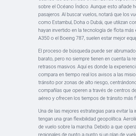
sobre el Océano Índico. Aunque esto añade hor
pasajeros. Al buscar vuelos, notará que los 
como Estambul, Doha o Dubái, que utilizan cor
hayan invertido en la tecnología de flota más
A350 o el Boeing 787, suelen estar mejor equ
El proceso de búsqueda puede ser abrumador 
barato, pero no siempre tienen en cuenta la r
retrasos masivos. Aquí es donde la experienci
compara en tiempo real los avisos a las mis
tránsito por zonas de alto riesgo, centrándon
compañías que operen a través de centros de 
aéreo y ofrecen los tiempos de tránsito más f
Una de las mejores estrategias para evitar la
tengan una gran flexibilidad geopolítica. Aero
de vuelo sobre la marcha. Debido a que oper
regionales de punto a punto si un plan de vue