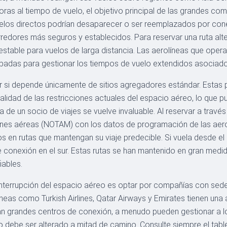
as al tiempo de vuelo, el objetivo principal de las grandes com
vuelos directos podrían desaparecer o ser reemplazados por co
redores más seguros y establecidos. Para reservar una ruta alt
 estable para vuelos de larga distancia. Las aerolíneas que op
ipadas para gestionar los tiempos de vuelo extendidos asociad
si depende únicamente de sitios agregadores estándar. Estas p
ealidad de las restricciones actuales del espacio aéreo, lo que
a de un socio de viajes se vuelve invaluable. Al reservar a tra
iones aéreas (NOTAM) con los datos de programación de las aer
os en rutas que mantengan su viaje predecible. Si vuela desde el
conexión en el sur. Estas rutas se han mantenido en gran medida
iables.
 interrupción del espacio aéreo es optar por compañías con sed
líneas como Turkish Airlines, Qatar Airways y Emirates tienen una 
an grandes centros de conexión, a menudo pueden gestionar a lo
lo debe ser alterado a mitad de camino. Consulte siempre el tab